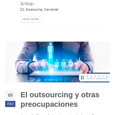
&nbsp...
Asesoría
,
General
READ MORE...
El outsourcing y otras
01
preocupaciones
Abr